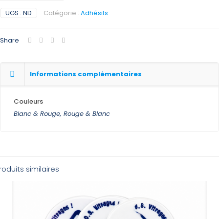
DE
UGS :
ND
Catégorie :
Adhésifs
SIGNALISATION
D'EVACUATION
Share
Informations complémentaires
Couleurs
Blanc & Rouge, Rouge & Blanc
roduits similaires