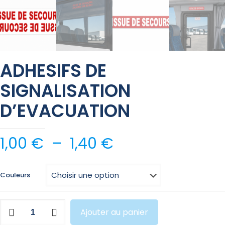
ADHESIFS DE
SIGNALISATION
D’EVACUATION
Plage
1,00
€
–
1,40
€
de
prix :
Couleurs
1,00 €
à
quantité
Ajouter au panier
1,40 €
de
ADHESIFS